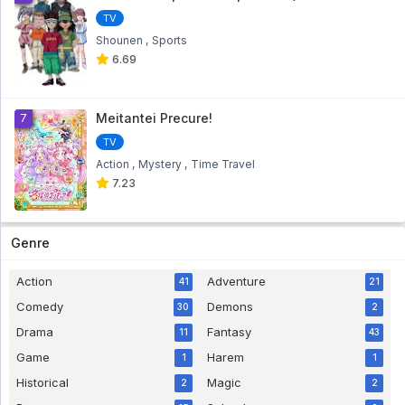
TV
Shounen
Sports
6.69
Meitantei Precure!
7
TV
Action
Mystery
Time Travel
7.23
Genre
Action
Adventure
41
21
Comedy
Demons
30
2
Drama
Fantasy
11
43
Game
Harem
1
1
Historical
Magic
2
2