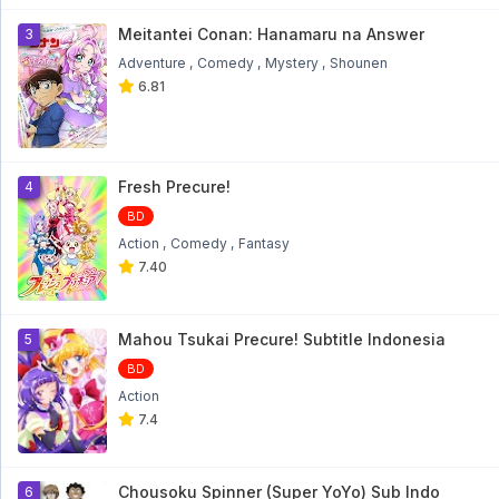
Meitantei Conan: Hanamaru na Answer
3
Adventure
Comedy
Mystery
Shounen
6.81
Fresh Precure!
4
BD
Action
Comedy
Fantasy
7.40
Mahou Tsukai Precure! Subtitle Indonesia
5
BD
Action
7.4
Chousoku Spinner (Super YoYo) Sub Indo
6