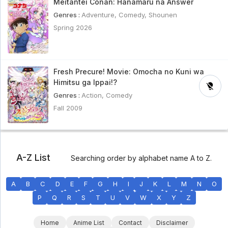
Meitantei Conan: Hanamaru na Answer
Genres :
Adventure
,
Comedy
,
Shounen
Spring 2026
Fresh Precure! Movie: Omocha no Kuni wa
Himitsu ga Ippai!?
Genres :
Action
,
Comedy
Fall 2009
A-Z List
Searching order by alphabet name A to Z.
A
B
C
D
E
F
G
H
I
J
K
L
M
N
O
P
Q
R
S
T
U
V
W
X
Y
Z
Home
Anime List
Contact
Disclaimer