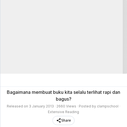
clampschool
MAIN
MENU
A-
Anime
Home
Z
Movie
Schedule
Taxonomy
Feedback
Bookmark
List
List
Bagaimana membuat buku kita selalu terlihat rapi dan
bagus?
Released on
3 January 2013
· 2660 Views · Posted by clampschool ·
Extensive Reading
Share