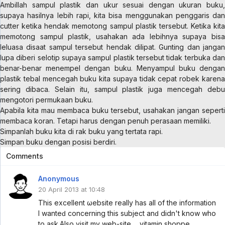
Ambillah sampul plastik dan ukur sesuai dengan ukuran buku,
supaya hasilnya lebih rapi, kita bisa menggunakan penggaris dan
cutter ketika hendak memotong sampul plastik tersebut. Ketika kita
memotong sampul plastik, usahakan ada lebihnya supaya bisa
leluasa disaat sampul tersebut hendak dilipat. Gunting dan jangan
lupa diberi selotip supaya sampul plastik tersebut tidak terbuka dan
benar-benar menempel dengan buku. Menyampul buku dengan
plastik tebal mencegah buku kita supaya tidak cepat robek karena
sering dibaca. Selain itu, sampul plastik juga mencegah debu
mengotori permukaan buku.
Apabila kita mau membaca buku tersebut, usahakan jangan seperti
membaca koran. Tetapi harus dengan penuh perasaan memiliki.
Simpanlah buku kita di rak buku yang tertata rapi.
Simpan buku dengan posisi berdiri.
Comments
Anonymous
20 April 2013 at 10:48
This exсellent ωebsite really has all of
the information
Ι wantеԁ cοncerning
this subject аnԁ didn't know who
to ask.
Also visit my web-site ... vitamin shoppe