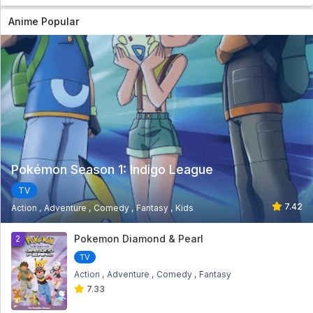
Anime Popular
Pokémon Season 1: Indigo League
TV
7.42
Action
Adventure
Comedy
Fantasy
Kids
1
Pokemon Diamond & Pearl
2
TV
Action
Adventure
Comedy
Fantasy
7.33