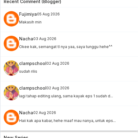
Recent Comment (Blogger)
Fujimiya
05 Aug 2026
Makasih min
Nacha
03 Aug 2026
Okee kak, semangat tl nya yaa, saya tunggu hehe^^
clampschool
02 Aug 2026
sudah rilis
clampschool
02 Aug 2026
lagi tahap editing ulang, sama kayak eps 1 sudah d...
Nacha
02 Aug 2026
Haii kak apa kabar, hehe maaf mau nanya, untuk eps...
New Series