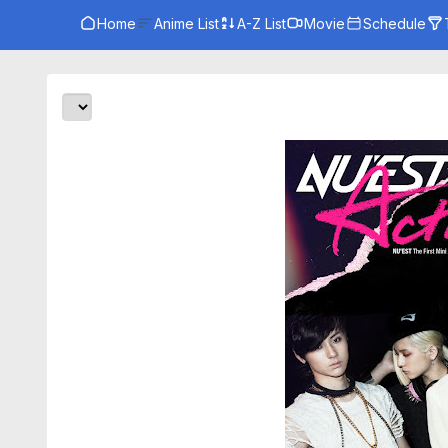
Home
Anime List
A-Z List
Movie
Schedule
G
S
St