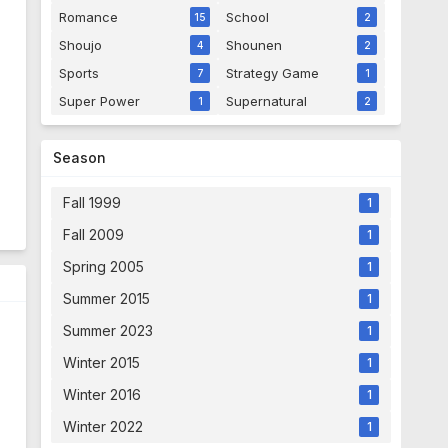
year ago
Romance
School
15
2
Shoujo
Shounen
4
2
Lirik Lagu 창민( Changmin), 임슬
Sports
Strategy Game
7
1
옹 (Seulong) - 눈물길 (Time Slip
Dr. Jin Part. 3)
Super Power
Supernatural
1
2
Lirik Lagu 창민( Changmin), 임슬옹
(Seulong) - 눈물길 (Time Slip Dr. Jin
Part. 3) - 14 year ago
Season
Lirik Lagu Boyfriend - 쉽게 보지
Fall 1999
마 (Do)
1
Lirik Lagu Boyfriend - 쉽게 보지마
(Do) - 14 year ago
Fall 2009
1
Spring 2005
1
Lirik Lagu Boyfriend - 완전한 여
인 (Wonderful Girl)
Summer 2015
1
Lirik Lagu Boyfriend - 완전한 여인
(Wonderful Girl) - 14 year ago
Summer 2023
1
Winter 2015
1
Lirik Lagu Boyfriend - 소나기
(One Day)
Winter 2016
1
Lirik Lagu Boyfriend - 소나기 (One
Day) - 14 year ago
Winter 2022
1