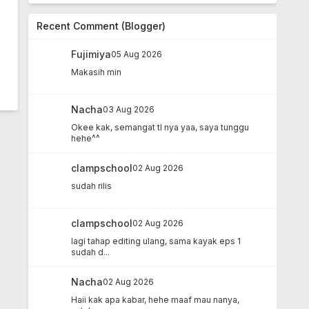
Lirik Lagu Boyfriend - Super
Hero
Recent Comment (Blogger)
Lirik Lagu Boyfriend - Super Hero -
14 year ago
Fujimiya
05 Aug 2026
Lirik Lagu Boyfriend - Love
Makasih min
Style
Lirik Lagu Boyfriend - Love Style -
14 year ago
Nacha
03 Aug 2026
Okee kak, semangat tl nya yaa, saya tunggu
hehe^^
clampschool
02 Aug 2026
sudah rilis
clampschool
02 Aug 2026
lagi tahap editing ulang, sama kayak eps 1
sudah d...
Nacha
02 Aug 2026
Haii kak apa kabar, hehe maaf mau nanya,