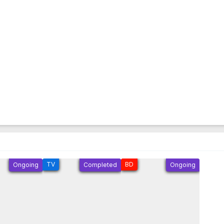
TV
BD
Ongoing
Completed
Ongoing