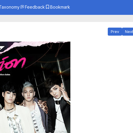
Taxonomy
Feedback
Bookmark
enre
eason
udio
Prev
Nex