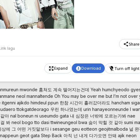
Share
Lirik lagu
Download
Turn off light
Expand
 nunmureun mwonde
훔쳐도 계속 떨어지는건데 Yeah
humchyeodo gye
nmane neol mannaltende Oh
You may be over me but I’m not over
itgenni ajikdo himdeul ppun
한참 시간이 흘러갔더라도
hancham siga
udaero ttokgatdeorago
우린 하나였는데
urin hanayeonneunde
I wan
 같아
nal boneun ni useumdo gata
내 심장은 너밖에 모르는가봐
nae
는걸 봐
neol bogo tto dasi ttwineungeol bwa
숨이 막힐 것 같아
sumi ma
세상에 그 어떤 거짓말보다
i sesange geu eotteon geojitmalboda
널 완
o nappeun geot gata
Step Back
아직 넌 내게 다가오면 안돼
ajik neon