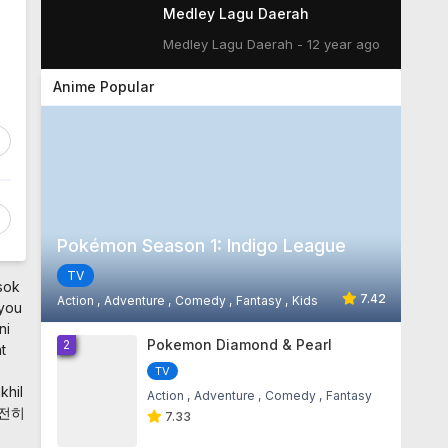
Medley Lagu Daerah
Medley Lagu Daerah - 12 year ago
Anime Popular
Lirik Lagu A Pink - BUBIBU
Lirik Lagu A Pink - BUBIBU - 14 year
ago
Lirik Lagu Nu'est - 생일 축하해요
Lirik Lagu Nu'est - 생일 축하해요 -
14 year ago
Pokémon Season 1: Indigo League
Lirik Lagu Nu'est - Sandy
TV
sok
Lirik Lagu Nu'est - Sandy - 14 year
7.42
Action
Adventure
Comedy
Fantasy
Kids
ago
 you
ni
1
Pokemon Diamond & Pearl
2
t
Lirik Lagu Nu'est - Action
TV
Lirik Lagu Nu'est - Action - 14 year
ago
khil
Action
Adventure
Comedy
Fantasy
전히
7.33
Lirik Lagu Nu'est - Not Over You