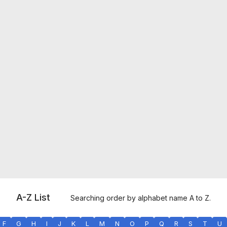
A-Z List
Searching order by alphabet name A to Z.
F
G
H
I
J
K
L
M
N
O
P
Q
R
S
T
U