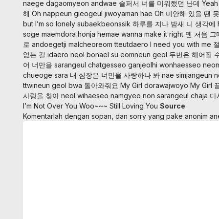
naege dagaomyeon andwae
슬퍼서 너를 미워했던 난데 Yeah
해 Oh
nappeun gieogeul jiwoyaman hae Oh
미안해 있을 땐 
but I’m so lonely subaekbeonssik
하루를 지나 밤새 니 생각에
soge maemdora honja hemae
wanna make it right 맨 처음 
로
andoegetji malcheoreom tteutdaero
I need you with me
없는 걸
idaero neol bonael su eomneun geol
두번은 헤어질 수
어 너만을
sarangeul chatgesseo ganjeolhi wonhaesseo neo
chueoge sara
내 심장은 너만을 사랑하나 봐
nae simjangeun 
ttwineun geol bwa
돌아와줘요 My Girl
dorawajwoyo My Girl
끝
사랑을 찾아
neol wihaeseo namgyeo non sarangeul chaja
다시
I’m Not Over You
Woo~~~ Still Loving You
Source
Komentarlah dengan sopan, dan sorry yang pake anonim a