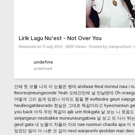
Lirik Lagu Nu'est - Not Over You
Released on
11 July 2012
· 2660 Views · Posted by clampschool ·
undefined
undefined
안돼 뜻 모를 나의 이 눈물은 뭔데
andwae tteut moreul naui i
tteoreojineungeonde Yeah
오래간만에 널 만날텐데 Oh
oraega
어떻게 그리 쉽게 잊겠니 아직도 힘들 뿐
eotteoke geuri swipge 
heulleogatdeorado
현실은 그대로 똑같더라고
hyeonsireun ge
you back
아직 우린 똑같아
ajik urin ttokgata
날 보는 니 웃음도
simjangeun neobakke moreuneungabwa
널 보고 또 다시 뛰
geot gata
내 눈물이 차올라 아파
nae nunmuri chaolla apa
이 
잊었단 말이 더 나쁜 것 같아
neol wanjeonhi ijeotdan mari de