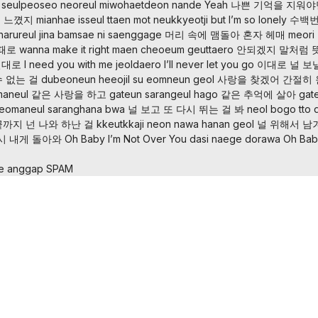
seulpeoseo neoreul miwohaetdeon nande Yeah
나쁜 기억을 지워야
못 느꼈지
mianhae isseul ttaen mot neukkyeotji
but I’m so lonely 수
harureul jina bamsae ni saenggage
머리 속에 맴돌아 혼자 헤매
meori
그때로
wanna make it right maen cheoeum geuttaero
안되겠지 말처럼 
 절대로
I need you with me jeoldaero
I’ll never let you go
이대로 널 보
 없는 걸
dubeoneun heeojil su eomneun geol
사랑을 찾겠어 간절히 
maneul
같은 사랑을 하고
gateun sarangeul hago
같은 추억에 살아
gat
neomaneul saranghana bwa
널 보고 또 다시 뛰는 걸 봐
neol bogo tto 
까지 넌 나와 하난 걸
kkeutkkaji neon nawa hanan geol
널 위해서 남
 내게 돌아와 Oh Baby I’m Not Over You
dasi naege dorawa Oh Ba
ne anggap SPAM