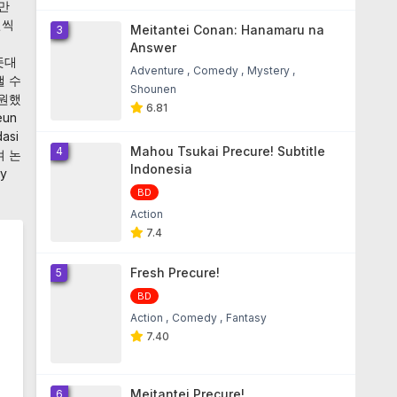
만
Lirik Lagu Nu'est - Not Over You -
백번씩
14 year ago
Meitantei Conan: Hanamaru na
3
Answer
뜻대
Lirik Lagu Wonder Girls – Like
Adventure
Comedy
Mystery
낼 수
Money feat Akon
Shounen
원했
Lirik Lagu Wonder Girls – Like
6.81
Money feat Akon - 14 year ago
eun
dasi
Lirik Lagu Kim Hyun Jun - 나쁜
Mahou Tsukai Precure! Subtitle
4
겨 논
남자라서
Indonesia
by
Lirik Lagu Kim Hyun Jun - 나쁜 남자
라서 - 14 year ago
BD
Action
Lirik Lagu Kim Hyun Jun - 잘못
7.4
걸었어 (Feat. JQ)
Lirik Lagu Kim Hyun Jun - 잘못 걸었
Fresh Precure!
어 (Feat. JQ) - 14 year ago
5
BD
Lirik Lagu Kim Hyun Jun - Just
Action
Comedy
Fantasy
Let It Go
7.40
Lirik Lagu Kim Hyun Jun - Just Let It
Go - 14 year ago
Lirik Lagu Kim Hyun Jun - Sorry
Meitantei Precure!
6