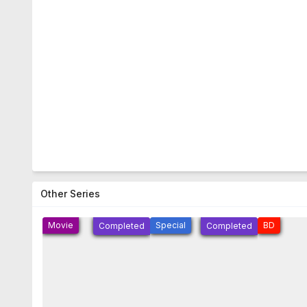
Other Series
Movie
Special
BD
Completed
Completed