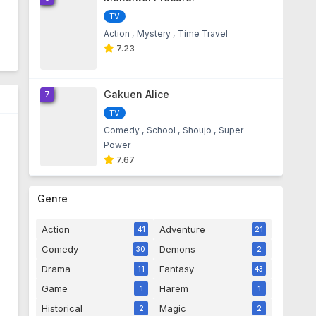
I`m Sorry
TV
Lirik Lagu Kim Hyun Jun - Sorry I`m
Sorry - 14 year ago
Action
Mystery
Time Travel
7.23
Lirik Lagu T-ara - 사랑놀이
Lirik Lagu T-ara - 사랑놀이 - 14 year
ago
Gakuen Alice
7
TV
Lirik lagu T-ara - Hue
Comedy
School
Shoujo
Super
Lirik lagu T-ara - Hue - 14 year ago
Power
7.67
Lirik Lagu T-ara - 떠나지마
Lirik Lagu T-ara - 떠나지마 - 14 year
Genre
ago
Action
Adventure
41
21
Lirik Lagu T-ara - Holiday
Comedy
Demons
30
2
Lirik Lagu T-ara - Holiday - 14 year
ago
Drama
Fantasy
11
43
Game
Harem
1
1
Lirik Lagu T-ara - Day By Day
Historical
Magic
2
2
Lirik Lagu T-ara - Day By Day - 14