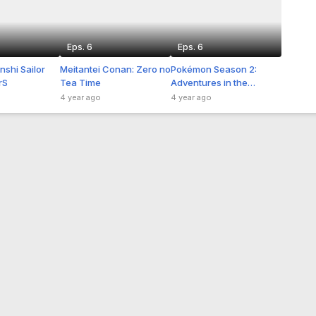
Eps. 6
Eps. 6
nshi Sailor
Meitantei Conan: Zero no
Pokémon Season 2:
rS
Tea Time
Adventures in the
Orange Islands
4 year ago
4 year ago