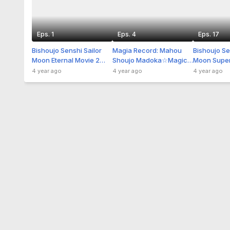
Eps. 1
Eps. 4
Eps. 17
Bishoujo Senshi Sailor
Magia Record: Mahou
Bishoujo Se
Moon Eternal Movie 2
Shoujo Madoka☆Magica
Moon Supe
Sub Indo
Gaiden (TV) Final Season
4 year ago
4 year ago
4 year ago