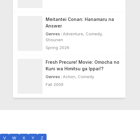
Meitantei Conan: Hanamaru na
Answer
Genres :
Adventure
,
Comedy
,
Shounen
Spring 2026
Fresh Precure! Movie: Omocha no
Kuni wa Himitsu ga Ippai!?
Genres :
Action
,
Comedy
Fall 2009
V
W
X
Y
Z